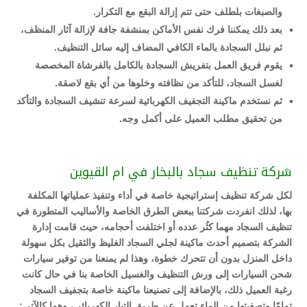
والصبغات بلطلف حتى تتم إزالة البقع مع التكرار.
بعد ذلك يمكننا فرك نفس الأماكن بمنشفة جافة لإزالة آثار المنظف،
ثم نبلل السجادة بالماء الكافي المضاف إليه سائل التنظيف.
يقوم فريق العمل بتفريش السجادة بالكامل بالفرشاة المخصصة
لغسل السجاد، للتأكد من نظافته وخلوها من أي بقع لاصقة.
ثم نستخدم ماكينة التجفيف الكهربائية لسرعة تنشيف السجادة والتأكد
من تحقيق مطلب العميل على أكمل وجه.
شركة تنظيف سجاد بالبخار في ام القيوين
لكل شركة تنظيف إستراتيجية خاصة في أداء وتنفيذ عملياتها المكلفة
بها، لذلك انفردت شركتنا ببعض الطرق الخاصة والأساليب المتطورة في
تنظيف السجاد مهما كثُر عدده أو اختلفت أحجامه، حيث قامت إدارة
الشركة بتصميم أحدث ماكينة لجلي السجاد الغليظ والثقيل بكل سهولة
داخل المنزل بدون أن تتحرك خطوة، وهذا لم يمنعنا من توفير سيارات
شحن السيارات إلى ورش التنظيف والغسيل الخاصة بنا في حال كانت
رغبة العميل ذلك، بالإضافة إلى تصنيعنا ماكينة خاصة بتجفيف السجاد
تمامًا وتصفيتها من الماء تعمل عن طريق التيار الكهربائي، وهما كالآتي: