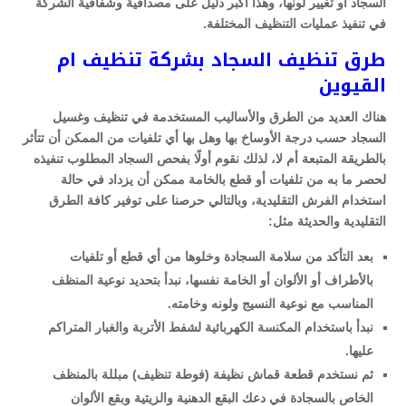
السجاد أو تغيير لونها، وهذا أكبر دليل على مصداقية وشفافية الشركة
في تنفيذ عمليات التنظيف المختلفة.
طرق تنظيف السجاد بشركة تنظيف ام
القيوين
هناك العديد من الطرق والأساليب المستخدمة في تنظيف وغسيل
السجاد حسب درجة الأوساخ بها وهل بها أي تلفيات من الممكن أن تتأثر
بالطريقة المتبعة أم لا، لذلك نقوم أولًا بفحص السجاد المطلوب تنفيذه
لحصر ما به من تلفيات أو قطع بالخامة ممكن أن يزداد في حالة
استخدام الفرش التقليدية، وبالتالي حرصنا على توفير كافة الطرق
التقليدية والحديثة مثل:
بعد التأكد من سلامة السجادة وخلوها من أي قطع أو تلفيات
بالأطراف أو الألوان أو الخامة نفسها، نبدأ بتحديد نوعية المنظف
المناسب مع نوعية النسيج ولونه وخامته.
نبدأ باستخدام المكنسة الكهربائية لشفط الأتربة والغبار المتراكم
عليها.
ثم نستخدم قطعة قماش نظيفة (فوطة تنظيف) مبللة بالمنظف
الخاص بالسجادة في دعك البقع الدهنية والزيتية وبقع الألوان