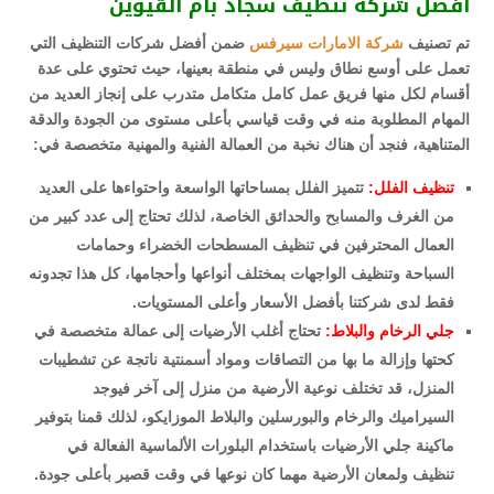
أفضل شركة تنظيف سجاد بام القيوين
تم تصنيف
شركة الامارات سيرفس
ضمن أفضل شركات التنظيف التي
تعمل على أوسع نطاق وليس في منطقة بعينها، حيث تحتوي على عدة
أقسام لكل منها فريق عمل كامل متكامل متدرب على إنجاز العديد من
المهام المطلوبة منه في وقت قياسي بأعلى مستوى من الجودة والدقة
المتناهية، فنجد أن هناك نخبة من العمالة الفنية والمهنية متخصصة في:
تنظيف الفلل:
تتميز الفلل بمساحاتها الواسعة واحتواءها على العديد
من الغرف والمسابح والحدائق الخاصة، لذلك تحتاج إلى عدد كبير من
العمال المحترفين في تنظيف المسطحات الخضراء وحمامات
السباحة وتنظيف الواجهات بمختلف أنواعها وأحجامها، كل هذا تجدونه
فقط لدى شركتنا بأفضل الأسعار وأعلى المستويات.
جلي الرخام والبلاط:
تحتاج أغلب الأرضيات إلى عمالة متخصصة في
كحتها وإزالة ما بها من التصاقات ومواد أسمنتية ناتجة عن تشطيبات
المنزل، قد تختلف نوعية الأرضية من منزل إلى آخر فيوجد
السيراميك والرخام والبورسلين والبلاط الموزايكو، لذلك قمنا بتوفير
ماكينة جلي الأرضيات باستخدام البلورات الألماسية الفعالة في
تنظيف ولمعان الأرضية مهما كان نوعها في وقت قصير بأعلى جودة.