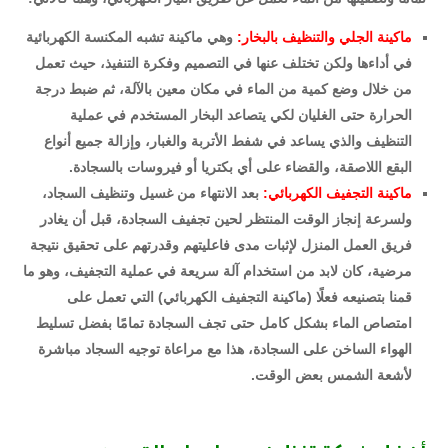
ماكينة الجلي والتنظيف بالبخار:
وهي ماكينة تشبه المكنسة الكهربائية
في أداءها ولكن تختلف عنها في التصميم وفكرة التنفيذ، حيث تعمل
من خلال وضع كمية من الماء في مكان معين بالآلة، ثم ضبط درجة
الحرارة حتى الغليان لكي يتصاعد البخار المستخدم في عملية
التنظيف والذي يساعد في شفط الأتربة والغبار، وإزالة جميع أنواع
البقع اللاصقة، والقضاء على أي بكتريا أو فيروسات بالسجادة.
ماكينة التجفيف الكهربائي:
بعد الانتهاء من غسيل وتنظيف السجاد،
ولسرعة إنجاز الوقت المنتظر لحين تجفيف السجادة، قبل أن يغادر
فريق العمل المنزل لإثبات مدى فاعليتهم وقدرتهم على تحقيق نتيجة
مرضية، كان لابد من استخدام آلة سريعة في عملية التجفيف، وهو ما
قمنا بتصنيعه فعلًا (ماكينة التجفيف الكهربائي) التي تعمل على
امتصاص الماء بشكل كامل حتى تجف السجادة تمامًا بفضل تسليط
الهواء الساخن على السجادة، هذا مع مراعاة توجيه السجاد مباشرة
لأشعة الشمس بعض الوقت.