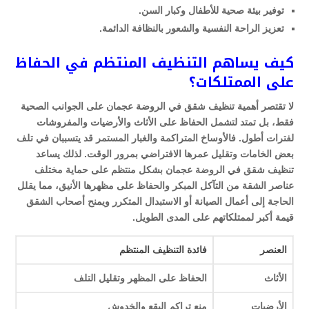
توفير بيئة صحية للأطفال وكبار السن.
تعزيز الراحة النفسية والشعور بالنظافة الدائمة.
كيف يساهم التنظيف المنتظم في الحفاظ
على الممتلكات؟
لا تقتصر أهمية تنظيف شقق في الروضة عجمان على الجوانب الصحية
فقط، بل تمتد لتشمل الحفاظ على الأثاث والأرضيات والمفروشات
لفترات أطول. فالأوساخ المتراكمة والغبار المستمر قد يتسببان في تلف
بعض الخامات وتقليل عمرها الافتراضي بمرور الوقت. لذلك يساعد
تنظيف شقق في الروضة عجمان بشكل منتظم على حماية مختلف
عناصر الشقة من التآكل المبكر والحفاظ على مظهرها الأنيق، مما يقلل
الحاجة إلى أعمال الصيانة أو الاستبدال المتكرر ويمنح أصحاب الشقق
قيمة أكبر لممتلكاتهم على المدى الطويل.
العنصر
فائدة التنظيف المنتظم
الأثاث
الحفاظ على المظهر وتقليل التلف
الأرضيات
منع تراكم البقع والخدوش