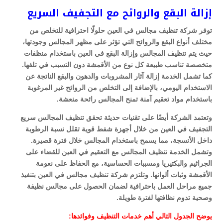
إزالة البقع والروائح مع التجفيف السريع
توفر شركة تنظيف مجالس في العين حلولًا احترافية للتخلص من
مختلف أنواع البقع والروائح التي تؤثر على مظهر المجالس وجودتها،
حيث يتم تنظيف المجالس وإزالة البقع في العين باستخدام منظفات
متخصصة تناسب طبيعة كل نوع من الأقمشة دون التسبب في تلفها.
كما تشمل الخدمة إزالة آثار المشروبات والدهون والبقع الناتجة عن
الاستخدام اليومي، بالإضافة إلى التخلص من الروائح غير المرغوبة
باستخدام مواد تعقيم آمنة تمنح المجالس رائحة منعشة.
وتعتمد الشركة أيضًا على تقنيات حديثة تحقق تنظيف المجالس سريع
التجفيف في العين من خلال أجهزة شفط قوية تقلل نسبة الرطوبة
داخل الأنسجة، مما يسمح باستخدام المجالس خلال فترة قصيرة.
وتشمل الخدمة تنظيف المجالس مع التعقيم في العين للقضاء على
الجراثيم والبكتيريا ومسببات الحساسية، مع الحفاظ على نعومة
الأقمشة وثبات ألوانها. وتلتزم شركة تنظيف مجالس في العين بتنفيذ
جميع مراحل العمل باحترافية لضمان الحصول على مجالس نظيفة
وصحية تدوم نظافتها لفترة طويلة.
يوضح الجدول التالي أهم خدمات التنظيف وفوائدها: