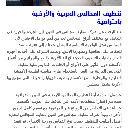
تنظيف المجالس العربية والأرضية
باحترافية
عند البحث عن شركة تنظيف مجالس في العين فإن الجودة والخبرة في
التعامل مع مختلف أنواع المجالس تعد من أهم عوامل الاختيار، لأن
المجالس تمثل الواجهة الأساسية للمنزل وتحتاج إلى عناية خاصة
للحفاظ على نظافتها ومظهرها الأنيق. وتعتمد الشركة على أحدث أجهزة
البخار وتقنيات التنظيف الحديثة لإزالة الأتربة والبقع والجراثيم من أعماق
الأقمشة دون التأثير على الألوان أو الخامات. كما يتم تنفيذ تنظيف
المجالس العربية في العين باستخدام طرق مناسبة لطبيعة الأقمشة
التقليدية والزخارف، مع الاهتمام بتنظيف الزوايا والحواف التي تتجمع بها
الأتربة بشكل مستمر.
وتشمل الخدمة أيضًا تنظيف المجالس الأرضية في العين باحترافية،
حيث يتم اختيار المنظفات الآمنة التي تحافظ على نعومة الأقمشة
وتساعد في التخلص من الروائح غير المرغوبة مع تعقيم كامل لجميع
الأجزاء. وتبدأ شركة تنظيف مجالس في العين بمعاينة المجالس لتحديد
أفضل أسلوب للتنظيف حسب نوع القماش ودرجة الاتساخ، ثم تنفيذ
الخدمة بخطوات دقيقة تضمن الحصول على أفضل النتائج مع سرعة