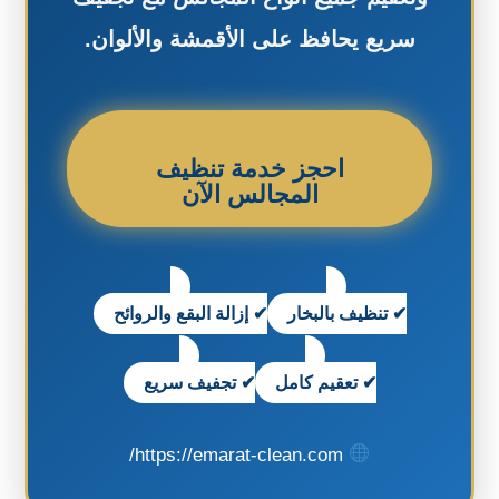
سريع يحافظ على الأقمشة والألوان.
احجز خدمة تنظيف
المجالس الآن
✔ تنظيف بالبخار
✔ إزالة البقع والروائح
✔ تعقيم كامل
✔ تجفيف سريع
https://emarat-clean.com/