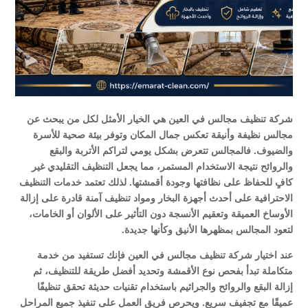
شركة تنظيف مجالس في العين هي الخيار الأمثل لكل من يبحث عن
مجالس نظيفة وأنيقة تعكس جمال المكان وتوفر بيئة صحية للأسرة
والضيوف. فالمجالس تتعرض بشكل يومي لتراكم الأتربة والبقع
والروائح نتيجة الاستخدام المستمر، مما يجعل التنظيف التقليدي غير
كافٍ للحفاظ على نظافتها وجودة أقمشتها. لذلك تعتمد خدمات التنظيف
الاحترافية على أحدث أجهزة البخار ومواد تنظيف آمنة قادرة على إزالة
الأوساخ العميقة وتعقيم الأنسجة دون التأثير على الألوان أو الخامات،
لتعود المجالس بمظهرها الأنيق وكأنها جديدة.
عند اختيار شركة تنظيف مجالس في العين فإنك تستفيد من خدمة
متكاملة تبدأ بفحص نوع الأقمشة وتحديد أفضل طريقة للتنظيف، ثم
إزالة البقع والروائح والجراثيم باستخدام تقنيات حديثة تحقق تنظيفًا
عميقًا مع تجفيف سريع. ويحرص فريق العمل على تنفيذ جميع المراحل