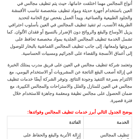
أنواع المجالس مهما اختلفت خاماتها، حيث يتم تنظيف مجالس في
العين باستخدام أجهزة حديثة ومواد تنظيف متخصصة تناسب الأقمشة
والجلود الطبيعية والصناعية. ويبدأ العمل بفحص نوع الخامة لتحديد
الطريقة الأنسب، ثم تنفيذ تنظيف المجالس في العين بأسلوب احترافي
يزيل الأوساخ والبقع والروائح دون الإضرار بالنسيج أو فقدان الألوان. كما
تشمل الخدمة تنظيف المجالس الجلدية بمواد مخصصة تحافظ على
مرونتها ولمعانها، إلى جانب تنظيف المجالس القماشية بالبخار للوصول
إلى أعماق الأنسجة والقضاء على الجراثيم ومسببات الحساسية.
وتعتمد شركة تنظيف مجالس في العين على فريق مدرب يمتلك الخبرة
في إزالة أصعب البقع الناتجة عن المشروبات أو الاستخدام اليومي، مع
الالتزام بسرعة التنفيذ وجودة النتائج. وتوفر الشركة أيضًا خدمات تنظيف
مجالس في العين للمنازل والفلل والاستراحات والمجالس الكبيرة، مع
ضمان الحصول على مجالس نظيفة ومعقمة وجاهزة للاستخدام خلال
فترة قصيرة.
يوضح الجدول التالي أبرز خدمات تنظيف المجالس وفوائدها:
الخدمة
الفائدة
تنظيف المجالس
إزالة الأتربة والبقع والحفاظ على