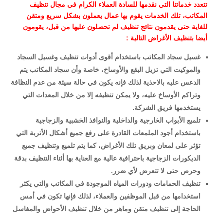
تتعدد خدماتنا التي نقدمها للسادة العملاء الكرام في مجال تنظيف
المكاتب، تلك الخدمات يقوم بها عمال يعملون بشكل سريع ومتقن
للغاية حتى يقدمون نتائج تنظيف لم تحصلون عليها من قبل، يقومون
أيضا بتنظيف الأغراض التالية :
غسيل سجاد المكاتب باستخدام أقوى أدوات تنظيف وغسيل السجاد
والموكيت التي تزيل البقع والأوساخ، خاصة وأن سجاد المكاتب يتم
الدعس عليه بالاحذية لذلك فإنه يكون في حالة سيئة من عدم النظافة
وتراكم الأوساخ عليه، ولا يمكن تنظيفه إلا من خلال المعدات التي
يستخدمها فريق الشركة.
تلميع الأبواب الخارجية والداخلية والنوافذ الخشبية والزجاجية
باستخدام أجود الملمعات القادرة على رفع جميع أشكال الأتربة التي
تؤثر على لمعان وبريق تلك الأغراض، كما يتم تلميع وتنظيف جميع
الديكورات الزجاجية باحترافية عالية مع العناية بها أثناء التنظيف بدقة
وحرص حتى لا تتعرض لأي ضرر.
تنظيف الحمامات ودورات المياه الموجودة في المكاتب والتي يكثر
استخدامها من قبل الموظفين والعملاء، لذلك فإنها تكون في أمس
الحاجة إلى تنظيف متقن وماهر من خلال تنظيف الأحواض والمغاسل