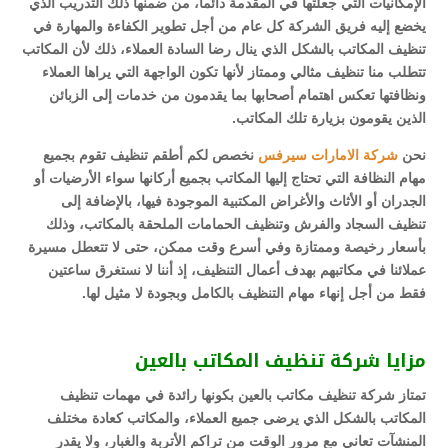
الإمكانيات التي جعلتها في المقدمة دائما، من ضمنها ذلك التدريب الذي
يخضع إليه فريق الشركة كل عام من أجل تطوير الكفاءة والمهارة في
تنظيف المكاتب بالشكل الذي ينال رضا السادة العملاء، ذلك لأن المكاتب
تتطلب منا تنظيف مثالي وممتاز لأنها تكون الواجهة التي يراها العملاء
ونظافتها تعكس اهتمام أصحابها بما يقدمون من خدمات إلى الزبائن
الذين يقومون بزيارة تلك المكاتب.
نحن
شركة الامارات سيرفس
نخصص لكم أطقم تنظيف تقوم بجميع
مهام النظافة التي تحتاج إليها المكاتب بجميع أركانها سواء الأرضيات أو
الجدران أو الأثاث والأغراض المكتبية الموجودة فيها، بالإضافة إلى
تنظيف السجاد والفرش وتنظيف الحمامات الملحقة بالمكاتب، وذلك
بأسعار رخيصة وممتازة وفي أسرع وقت ممكن، حتى لا تتعطل مسيرة
عملائنا في مكاتبهم بهدف أعمال التنظيف، إذ أننا لا نستغرق ساعتين
فقط من أجل إنهاء مهام التنظيف بالكامل وبجودة لا مثيل لها.
مزايا شركة تنظيف المكاتب بالعين
تمتاز شركة تنظيف مكاتب بالعين بكونها رائدة في مهمات تنظيف
المكاتب بالشكل الذي يرضى جميع العملاء، والمكاتب كعادة مختلف
المنشآت تعاني مع مرور الوقت من تراكم الأتربة والغبار، ولا يقدر