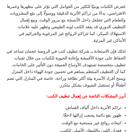
تتعرض الكنبات يوميًا للكثير من العوامل التي تؤثر على مظهرها وعمرها
الافتراضي، بدءًا من تراكم الأتربة الدقيقة ووصولًا إلى بقع المشروبات
والطعام التي تتغلغل داخل الأنسجة مع مرور الوقت. ومع إهمال
التنظيف الدوري قد يفقد الكنب لونه الطبيعي وتظهر عليه علامات
الاستهلاك المبكر، كما تتراكم الروائح غير المرغوبة والجراثيم في
الأماكن غير المرئية.
لذلك فإن الاستعانة بـ شركة تنظيف كنب في الروضة عجمان تساعد في
الحفاظ على جودة الأقمشة وإعادة الحيوية للكنبات من خلال تقنيات
تنظيف متخصصة تستهدف الأوساخ العميقة دون التأثير على الخامات.
كما أن التنظيف المنتظم يساهم في تحسين جودة الهواء داخل المنزل
ويمنح أفراد الأسرة بيئة أكثر نظافة وراحة، خاصة في المنازل التي تضم
أطفالًا أو تستقبل الضيوف بشكل متكرر.
أبرز المشكلات الناتجة عن إهمال تنظيف الكنب:
تراكم الأتربة داخل ألياف القماش.
ظهور بقع دائمة يصعب إزالتها لاحقًا.
انبعاث روائح غير مستحبة مع الوقت.
فقدان اللون واللمعان الأصلي للكنب.