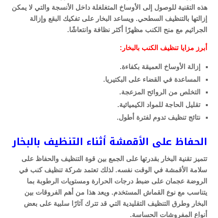
هذه التقنية للوصول إلى الأوساخ المتغلغلة داخل الأنسجة والتي لا يمكن
إزالتها بالتنظيف السطحي. ويساعد البخار على تفكيك البقع وإزالة
الجراثيم مع منح الكنب مظهرًا أكثر نظافة وانتعاشًا.
أبرز مزايا تنظيف الكنب بالبخار:
إزالة الأوساخ العميقة بكفاءة.
المساعدة في القضاء على البكتيريا.
التخلص من الروائح المزعجة.
تقليل الحاجة للمواد الكيميائية.
نتائج تنظيف تدوم لفترة أطول.
الحفاظ على الأقمشة أثناء التنظيف بالبخار
تتميز تقنية البخار بقدرتها على الجمع بين قوة التنظيف والحفاظ على
سلامة الأقمشة في الوقت نفسه. لذلك تعتمد شركة تنظيف كنب في
الروضة عجمان على ضبط درجات الحرارة ومستويات الرطوبة بما
يتناسب مع نوع القماش المستخدم. ويعد هذا من أهم الفروقات بين
البخار وطرق التنظيف التقليدية التي قد تترك آثارًا سلبية على بعض
أنواع المفروشات الحساسة.