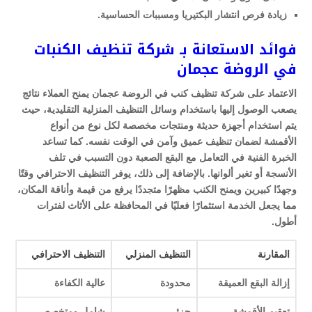
زيادة فرص انتشار البكتيريا ومسببات الحساسية.
فوائد الاستعانة بـ شركة تنظيف الكنبات
في الروضة عجمان
الاعتماد على شركة تنظيف كنب في الروضة عجمان يمنح العملاء نتائج
يصعب الوصول إليها باستخدام وسائل التنظيف المنزلية التقليدية، حيث
يتم استخدام أجهزة حديثة ومنتجات مخصصة لكل نوع من أنواع
الأقمشة لضمان تنظيف عميق وآمن في الوقت نفسه. كما تساعد
الخبرة الفنية في التعامل مع البقع الصعبة دون التسبب في تلف
الأنسجة أو تغير ألوانها. بالإضافة إلى ذلك، يوفر التنظيف الاحترافي وقتًا
وجهدًا كبيرين ويمنح الكنب مظهرًا متجددًا يرفع من قيمة وأناقة المكان،
مما يجعل الخدمة استثمارًا فعليًا في المحافظة على الأثاث لفترات
أطول.
المقارنة
التنظيف المنزلي
التنظيف الاحترافي
إزالة البقع العميقة
محدودة
عالية الكفاءة
تعقيم الأقمشة
جزئي
شامل ومتخصص